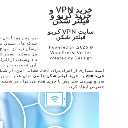
خرید VPN و
شبکه های وایرلس
خرید کریو و
فیلتر شکن
شبکه های وایرلس
سایت VPN کریو
فیلتر شکن
گسترش اینترنت در دنیای امروز سبب به وجود آمدن ش
است. شبکه های
وایرلس
بر خلاف شبکه های پیشین برای
© 2026. Powered by
کابل نمی باشند و جهت دریافت و ارسال دیتا از امواج 
WordPress
. Vertex
نیازمند استفاده از اینترنت قابل حمل هستند، بسیار ک
created by
Dessign
را در همه جا ایجاد کرده است و تعداد وسیعی از افراد
به اینترنت دسترسی داشته باشند. این عمومیت در دس
است بسیاری از افراد برای ایجاد فضایی امن، از شبکه مجازی اختصاص
خرید
vpn
یا
خرید فیلتر شکن
ها می توان علاوه بر بر
سریع بهرمند شد. پس با
خرید
vpn
می توان در شبکه 
خصوص ایجاد کرد.