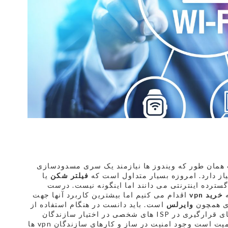
ت همان طور که ویندوز ها نیازمند یک سری مسدودسازی
یاز دارد. امروزه بسیار متداول است که
فیلتر شکن
یا
 گسترده اینترنتی می دانند اما اینگونه نیست. درست
ه
خرید
vpn
اقدام می کنیم اما بیشترین کاربرد آنها جهت
ای همچون
وایرلس
است. باید دانست در هنگام استفاده از
ها اطلاعات جستجوهای صورت گرفته به جای قرارگیری در ISP های شخصی در اختیار سازندگان
vpn قرار می گیرد بنابراین نکته ای که بسیار حائز اهمیت است وجود امنیت در ساز و کارهای سازندگان vpn ها